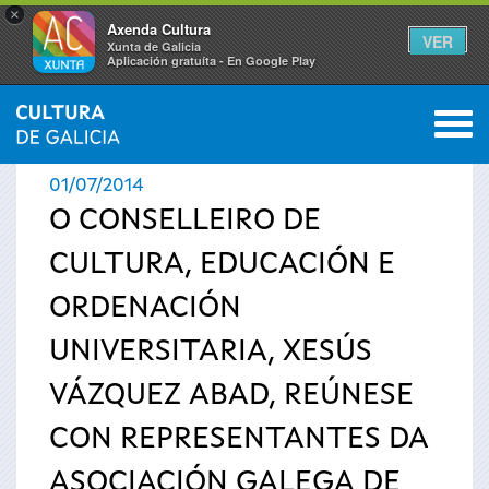
×
Axenda Cultura
VER
Xunta de Galicia
Aplicación gratuíta - En Google Play
Saltar al menú
M
INICIO
›
ACTUALIDAD
›
NOTICIAS
0
Se
01/07/2014
encuentra
O CONSELLEIRO DE
CULTURA, EDUCACIÓN E
usted
ORDENACIÓN
aquí
UNIVERSITARIA, XESÚS
VÁZQUEZ ABAD, REÚNESE
CON REPRESENTANTES DA
ASOCIACIÓN GALEGA DE