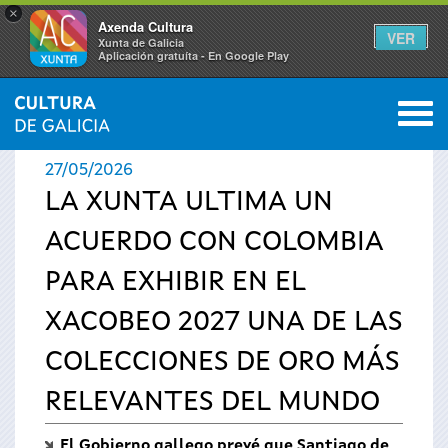
×
Axenda Cultura
VER
Xunta de Galicia
Aplicación gratuíta - En Google Play
Saltar al menú
M
INICIO
›
ACTUALIDAD
›
NOTICIAS
0
Se
27/05/2026
encuentra
LA XUNTA ULTIMA UN
ACUERDO CON COLOMBIA
usted
PARA EXHIBIR EN EL
aquí
XACOBEO 2027 UNA DE LAS
COLECCIONES DE ORO MÁS
RELEVANTES DEL MUNDO
El Gobierno gallego prevé que Santiago de