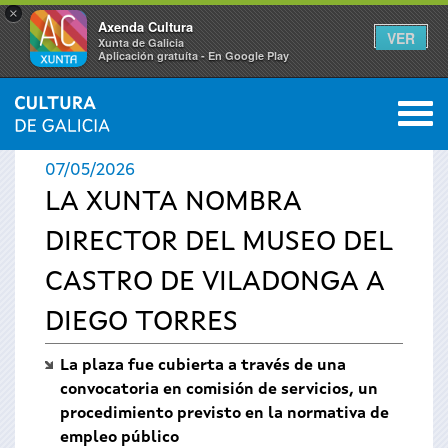
×
Axenda Cultura
VER
Xunta de Galicia
Aplicación gratuíta - En Google Play
Saltar al menú
M
INICIO
›
ACTUALIDAD
›
NOTICIAS
0
Se
07/05/2026
encuentra
LA XUNTA NOMBRA
DIRECTOR DEL MUSEO DEL
usted
CASTRO DE VILADONGA A
aquí
DIEGO TORRES
La plaza fue cubierta a través de una
convocatoria en comisión de servicios, un
procedimiento previsto en la normativa de
empleo público