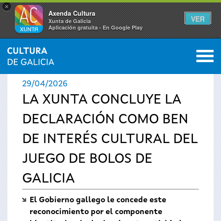
×
Axenda Cultura
VER
Xunta de Galicia
Aplicación gratuíta - En Google Play
Saltar al menú
M
INICIO
›
ACTUALIDAD
›
NOTICIAS
0
Se
29/04/2026
encuentra
LA XUNTA CONCLUYE LA
DECLARACIÓN COMO BEN
usted
DE INTERÉS CULTURAL DEL
aquí
JUEGO DE BOLOS DE
GALICIA
El Gobierno gallego le concede este
reconocimiento por el componente