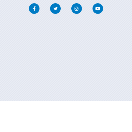
Facebook
Twitter
Instagram
Youtube
Información mantenida y publicada en internet por la Xunta de