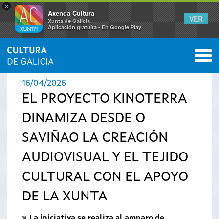
×
Axenda Cultura
VER
Xunta de Galicia
Aplicación gratuíta - En Google Play
Saltar al menú
M
INICIO
›
ACTUALIDAD
›
NOTICIAS
0
Se
16/04/2026
encuentra
EL PROYECTO KINOTERRA
DINAMIZA DESDE O
usted
SAVIÑAO LA CREACIÓN
aquí
AUDIOVISUAL Y EL TEJIDO
CULTURAL CON EL APOYO
DE LA XUNTA
La iniciativa se realiza al amparo de