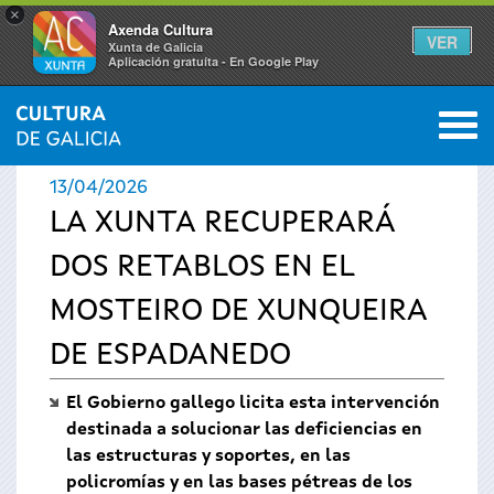
×
Axenda Cultura
VER
Xunta de Galicia
Aplicación gratuíta - En Google Play
Saltar al menú
M
INICIO
›
ACTUALIDAD
›
NOTICIAS
0
Se
13/04/2026
encuentra
LA XUNTA RECUPERARÁ
DOS RETABLOS EN EL
usted
MOSTEIRO DE XUNQUEIRA
aquí
DE ESPADANEDO
El Gobierno gallego licita esta intervención
destinada a solucionar las deficiencias en
las estructuras y soportes, en las
policromías y en las bases pétreas de los