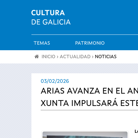
TEMAS
PATRIMONIO
Menú
INICIO
›
ACTUALIDAD
›
NOTICIAS
principal
Se
03/02/2026
encuentra
ARIAS AVANZA EN EL A
usted
XUNTA IMPULSARÁ ESTE
aquí
L