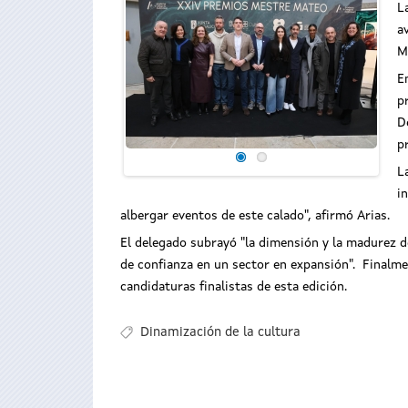
L
a
M
E
p
D
p
L
i
albergar eventos de este calado", afirmó Arias.
El delegado subrayó "la dimensión y la madurez de
de confianza en un sector en expansión". Finalmen
candidaturas finalistas de esta edición.
Dinamización de la cultura