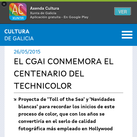
×
Axenda Cultura
VER
Xunta de Galicia
Aplicación gratuíta - En Google Play
Saltar al menú
M
INICIO
›
ACTUALIDAD
›
NOTICIAS
0
Se
26/05/2015
encuentra
EL CGAI CONMEMORA EL
CENTENARIO DEL
usted
TECHNICOLOR
aquí
Proyecta de 'Toll of the Sea' y 'Navidades
blancas' para recordar los inicios de este
proceso de color, que con los años se
convertiría en el serlo de calidad
fotográfica más empleado en Hollywood