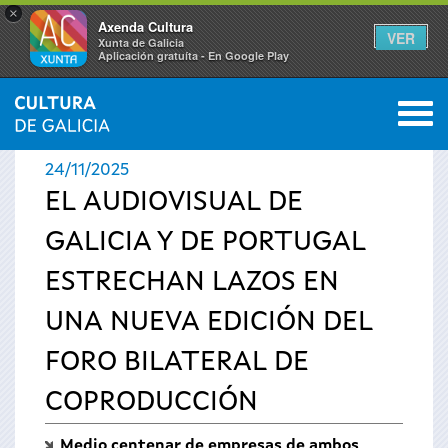
×
Axenda Cultura
VER
Xunta de Galicia
Aplicación gratuíta - En Google Play
Saltar al menú
M
INICIO
›
ACTUALIDAD
›
NOTICIAS
0
Se
24/11/2025
encuentra
EL AUDIOVISUAL DE
GALICIA Y DE PORTUGAL
usted
ESTRECHAN LAZOS EN
aquí
UNA NUEVA EDICIÓN DEL
FORO BILATERAL DE
COPRODUCCIÓN
Medio centenar de empresas de ambos