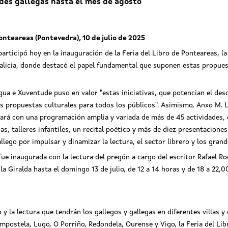
dades gallegas hasta el mes de agosto
onteareas (Pontevedra), 10 de julio de 2025
participó hoy en la inauguración de la Feria del Libro de Ponteareas, l
Galicia, donde destacó el papel fundamental que suponen estas propues
ngua e Xuventude puso en valor "estas iniciativas, que potencian el d
ntes propuestas culturales para todos los públicos". Asimismo, Anxo M. 
tará con una programación amplia y variada de más de 45 actividades, e
as, talleres infantiles, un recital poético y más de diez presentaciones
ego por impulsar y dinamizar la lectura, el sector librero y los grand
fue inaugurada con la lectura del pregón a cargo del escritor Rafael R
la Giralda hasta el domingo 13 de julio, de 12 a 14 horas y de 18 a 22,
o y la lectura que tendrán los gallegos y gallegas en diferentes villas y 
postela, Lugo, O Porriño, Redondela, Ourense y Vigo, la Feria del Libro