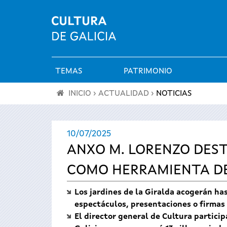
TEMAS
PATRIMONIO
Menú
INICIO
›
ACTUALIDAD
›
NOTICIAS
principal
Se
10/07/2025
encuentra
ANXO M. LORENZO DEST
usted
COMO HERRAMIENTA DE
aquí
Los jardines de la Giralda acogerán ha
espectáculos, presentaciones o firmas 
El director general de Cultura particip