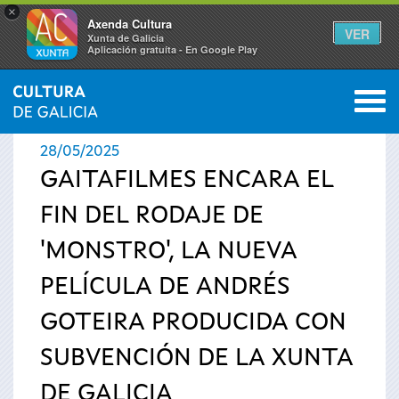
×
Axenda Cultura
VER
Xunta de Galicia
Aplicación gratuíta - En Google Play
Saltar al menú
M
INICIO
›
ACTUALIDAD
›
NOTICIAS
0
Se
28/05/2025
encuentra
GAITAFILMES ENCARA EL
FIN DEL RODAJE DE
usted
'MONSTRO', LA NUEVA
aquí
PELÍCULA DE ANDRÉS
GOTEIRA PRODUCIDA CON
SUBVENCIÓN DE LA XUNTA
DE GALICIA