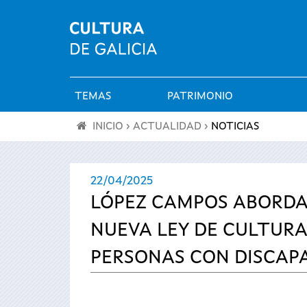
TEMAS
PATRIMONIO
Menú
INICIO
›
ACTUALIDAD
›
NOTICIAS
principal
Se
22/04/2025
encuentra
LÓPEZ CAMPOS ABORDA 
usted
NUEVA LEY DE CULTURA
aquí
PERSONAS CON DISCAP