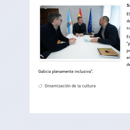
S
E
d
s
E
"
p
e
d
Galicia plenamente inclusiva".
Dinamización de la cultura