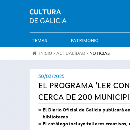
TEMAS
PATRIMONIO
Menú
INICIO
›
ACTUALIDAD
›
NOTICIAS
principal
Se
30/03/2025
encuentra
EL PROGRAMA 'LER CON
usted
CERCA DE 200 MUNICIP
aquí
El Diario Oficial de Galicia publicará 
bibliotecas
El catálogo incluye talleres creativos