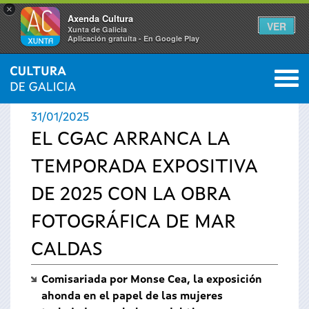
×
Axenda Cultura
VER
Xunta de Galicia
Aplicación gratuíta - En Google Play
Saltar al menú
M
INICIO
›
ACTUALIDAD
›
NOTICIAS
0
Se
31/01/2025
encuentra
EL CGAC ARRANCA LA
TEMPORADA EXPOSITIVA
usted
DE 2025 CON LA OBRA
aquí
FOTOGRÁFICA DE MAR
CALDAS
Comisariada por Monse Cea, la exposición
ahonda en el papel de las mujeres