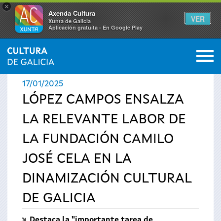
×
Axenda Cultura
VER
Xunta de Galicia
Aplicación gratuíta - En Google Play
Saltar al menú
M
INICIO
›
ACTUALIDAD
›
NOTICIAS
0
Se
17/01/2025
encuentra
LÓPEZ CAMPOS ENSALZA
LA RELEVANTE LABOR DE
usted
LA FUNDACIÓN CAMILO
aquí
JOSÉ CELA EN LA
DINAMIZACIÓN CULTURAL
DE GALICIA
Destaca la "importante tarea de