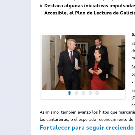
Destaca algunas iniciativas impulsada
Accesible, el Plan de Lectura de Galici
S
E
d
m
S
p
v
E
(
c
Asimismo, también avanzó los hitos que marcarán e
las cantareiras, o el esperado reconocimiento de
Fortalecer para seguir creciendo