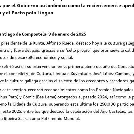
s por el Gobierno autonómico como la recientemente aprob
a y el Pacto pola Lingua
antiago de Compostela, 9 de enero de 2025
l presidente de la Xunta, Alfonso Rueda, destacó hoy a la cultura gall
entro y fuera del país, gracias a su "sello propio" que promueve la cal
otor de desarrollo económico y social.
e refirió así en su intervención en el primero pleno del año del Consel
or el conselleiro de Cultura, Lingua e Xuventude, José López Campos, 
ive la cultura gallega gracias al talento de los creadores y creadoras ga
n este sentido, recordó reconocimientos como los Premios Nacionales d
Chus Pato) y Cómic (Bea Lema) otorgados el pasado 2024, así como la p
omo la Cidade da Cultura, superando esta última los 250.000 participa
ste 2025, entre los que destacó la celebración del Año Castelao, las 
 la Ribeira Sacra como Patrimonio Mundial.