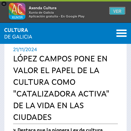
×
Axenda Cultura
VER
Xunta de Galicia
Aplicación gratuíta - En Google Play
Saltar al menú
M
INICIO
›
ACTUALIDAD
›
NOTICIAS
0
Se
21/11/2024
encuentra
LÓPEZ CAMPOS PONE EN
VALOR EL PAPEL DE LA
usted
CULTURA COMO
aquí
"CATALIZADORA ACTIVA"
DE LA VIDA EN LAS
CIUDADES
Destaca que la pionera Ley de cultura