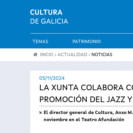
TEMAS
PATRIMONIO
Menú
INICIO
›
ACTUALIDAD
›
NOTICIAS
principal
Se
05/11/2024
encuentra
LA XUNTA COLABORA CON
usted
PROMOCIÓN DEL JAZZ Y 
aquí
El director general de Cultura, Anxo M.
noviembre en el Teatro Afundación