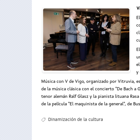
V
E
c
c
c
E
u
e
y
Música con V de Vigo, organizado por Vitruvia, es
de la música clásica con el concierto "De Bach a 
tenor alemán Ralf Glasz y la pianista lituana Rasa 
de la película "El maquinista de la general", de 
Dinamización de la cultura