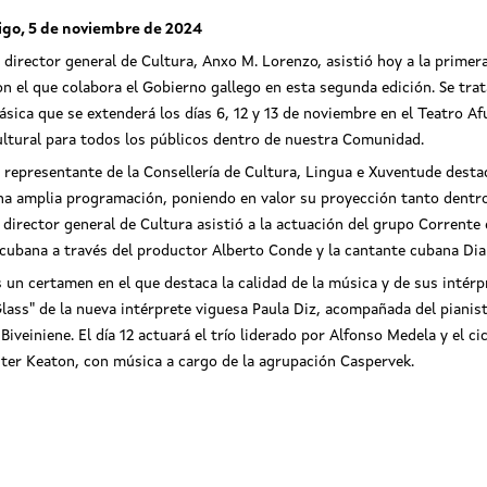
igo, 5 de noviembre de 2024
l director general de Cultura, Anxo M. Lorenzo, asistió hoy a la primer
on el que colabora el Gobierno gallego en esta segunda edición. Se trat
lásica que se extenderá los días 6, 12 y 13 de noviembre en el Teatro A
ultural para todos los públicos dentro de nuestra Comunidad.
l representante de la Consellería de Cultura, Lingua e Xuventude desta
na amplia programación, poniendo en valor su proyección tanto dentro 
l director general de Cultura asistió a la actuación del grupo Corrente 
 cubana a través del productor Alberto Conde y la cantante cubana Dia
 un certamen en el que destaca la calidad de la música y de sus intérp
Glass" de la nueva intérprete viguesa Paula Diz, acompañada del pianist
Biveiniene. El día 12 actuará el trío liderado por Alfonso Medela y el ci
Buster Keaton, con música a cargo de la agrupación Caspervek.