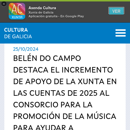
×
Axenda Cultura
VER
Xunta de Galicia
Aplicación gratuíta - En Google Play
Saltar al menú
M
INICIO
›
ACTUALIDAD
›
NOTICIAS
0
Se
25/10/2024
encuentra
BELÉN DO CAMPO
DESTACA EL INCREMENTO
usted
DE APOYO DE LA XUNTA EN
aquí
LAS CUENTAS DE 2025 AL
CONSORCIO PARA LA
PROMOCIÓN DE LA MÚSICA
PARA AYUDAR A