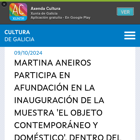
×
Axenda Cultura
VER
Xunta de Galicia
Aplicación gratuíta - En Google Play
Saltar al menú
M
INICIO
›
ACTUALIDAD
›
NOTICIAS
0
Se
09/10/2024
encuentra
MARTINA ANEIROS
PARTICIPA EN
usted
AFUNDACIÓN EN LA
aquí
INAUGURACIÓN DE LA
MUESTRA 'EL OBJETO
CONTEMPORÁNEO Y
DOMÉSTICO', DENTRO DEL