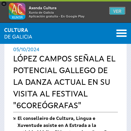
×
Axenda Cultura
VER
Xunta de Galicia
Aplicación gratuíta - En Google Play
Saltar al menú
M
INICIO
›
ACTUALIDAD
›
NOTICIAS
0
Se
05/10/2024
encuentra
LÓPEZ CAMPOS SEÑALA EL
POTENCIAL GALLEGO DE
usted
LA DANZA ACTUAL EN SU
aquí
VISITA AL FESTIVAL
"6COREÓGRAFAS"
El conselleiro de Cultura, Lingua e
Xuventude asiste en A Estrada a la