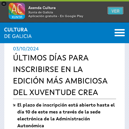
×
Axenda Cultura
VER
Xunta de Galicia
Aplicación gratuíta - En Google Play
Saltar al menú
M
INICIO
›
ACTUALIDAD
›
NOTICIAS
0
Se
03/10/2024
encuentra
ÚLTIMOS DÍAS PARA
INSCRIBIRSE EN LA
usted
EDICIÓN MÁS AMBICIOSA
aquí
DEL XUVENTUDE CREA
El plazo de inscripción está abierto hasta el
día 10 de este mes a través de la sede
electrónica de la Administración
Autonómica