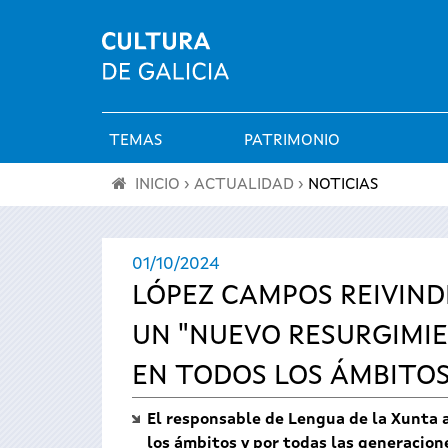
TEMAS
PATRIMONIO
Menú
INICIO
›
ACTUALIDAD
›
NOTICIAS
principal
Se
01/10/2024
encuentra
LÓPEZ CAMPOS REIVIND
usted
UN "NUEVO RESURGIMIE
aquí
EN TODOS LOS ÁMBITO
El responsable de Lengua de la Xunta ap
los ámbitos y por todas las generacio