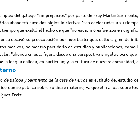
l empleo del gallego "sin prejuicios" por parte de Fray Martín Sarmient
tórica abanderó hace dos siglos iniciativas "tan adelantadas a su tiemp
 tiempo que exaltó el hecho de que "no escatimó esfuerzos en dignifica
nunca decayó su preocupación por nuestra lengua, cultura y, en definit
estos motivos, se mostró partidario de estudios y publicaciones, como 
cular, "ahonda en esta figura desde una perspectiva singular, pero que
 la lengua gallega, en particular, y la cultura de nuestra comunidad, e
aterno
io de Balboa y Sarmiento de la casa de Perros
es el título del estudio 
ico que se publica sobre su linaje materno, ya que el manual sobre los
guez Fraiz.