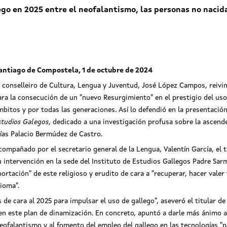
go en 2025 entre el neofalantismo, las personas no nacidas
antiago de Compostela, 1 de octubre de 2024
l conselleiro de Cultura, Lengua y Juventud, José López Campos, reivi
ara la consecución de un "nuevo Resurgimiento" en el prestigio del us
mbitos y por todas las generaciones. Así lo defendió en la presentaci
studios Galegos
, dedicado a una investigación profusa sobre la ascende
lías Palacio Bermúdez de Castro.
compañado por el secretario general de la Lengua, Valentín García, el 
u intervención en la sede del Instituto de Estudios Gallegos Padre Sarm
portación" de este religioso y erudito de cara a "recuperar, hacer valer 
dioma".
 de cara al 2025 para impulsar el uso de gallego", aseveró el titular d
 en este plan de dinamización. En concreto, apuntó a darle más ánimo a
neofalantismo y al fomento del empleo del gallego en las tecnologías "