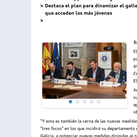
Destaca el plan para dinamizar el galle
que acceden los más jóvenes
S
E
p
á
E
E
A
s
a
i
"Y esta es también la cerna de las nuevas medidas
"tres focos" en los que incidirá su departamento
Galicia, a potenciar nuevas medidas dirigidas al 