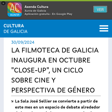
×
Axenda Cultura
VER
Xunta de Galicia
Aplicación gratuíta - En Google Play
Saltar al menú
M
INICIO
›
ACTUALIDAD
›
NOTICIAS
0
Se
30/09/2024
encuentra
LA FILMOTECA DE GALICIA
INAUGURA EN OCTUBRE
usted
"CLOSE-UP", UN CICLO
aquí
SOBRE CINE Y
PERSPECTIVA DE GÉNERO
La Sala José Sellier se convierte a partir de
este mes en un espacio de debate alrededor