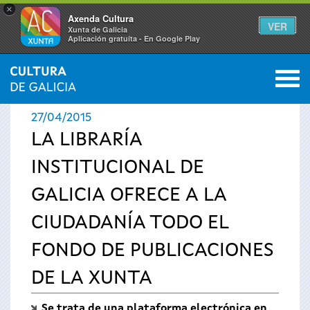
×
Axenda Cultura
VER
Xunta de Galicia
Aplicación gratuíta - En Google Play
Saltar al menú
M
INICIO
›
ACTUALIDAD
›
NOTICIAS
0
Se
27/04/2015
encuentra
LA LIBRARÍA
INSTITUCIONAL DE
usted
GALICIA OFRECE A LA
aquí
CIUDADANÍA TODO EL
FONDO DE PUBLICACIONES
DE LA XUNTA
Se trata de una plataforma electrónica en