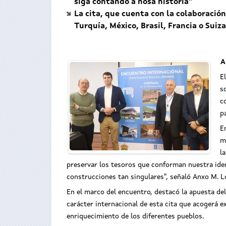
siga contando a nosa historia"
La cita, que cuenta con la colaboración
Turquía, México, Brasil, Francia o Suiza
A
E
s
c
p
E
m
l
preservar los tesoros que conforman nuestra ident
construcciones tan singulares", señaló Anxo M. L
En el marco del encuentro, destacó la apuesta del
carácter internacional de esta cita que acogerá e
enriquecimiento de los diferentes pueblos.