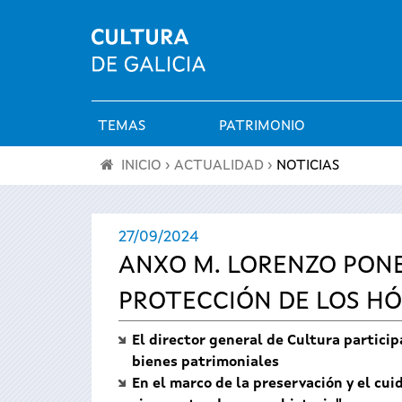
TEMAS
PATRIMONIO
Menú
INICIO
›
ACTUALIDAD
›
NOTICIAS
principal
Se
27/09/2024
encuentra
ANXO M. LORENZO PONE
usted
PROTECCIÓN DE LOS H
aquí
El director general de Cultura particip
bienes patrimoniales
En el marco de la preservación y el cu