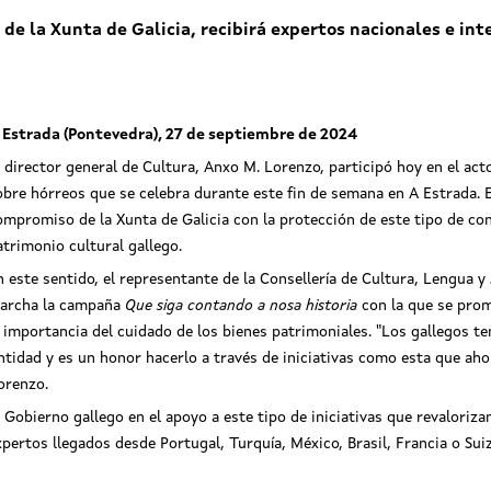
 de la Xunta de Galicia, recibirá expertos nacionales e in
 Estrada (Pontevedra), 27 de septiembre de 2024
l director general de Cultura, Anxo M. Lorenzo, participó hoy en el act
obre hórreos que se celebra durante este fin de semana en A Estrada. E
ompromiso de la Xunta de Galicia con la protección de este tipo de c
atrimonio cultural gallego.
n este sentido, el representante de la Consellería de Cultura, Lengua 
archa la campaña
Que siga contando a nosa historia
con la que se prom
a importancia del cuidado de los bienes patrimoniales. "Los gallegos 
idad y es un honor hacerlo a través de iniciativas como esta que ahon
orenzo.
 Gobierno gallego en el apoyo a este tipo de iniciativas que revaloriza
xpertos llegados desde Portugal, Turquía, México, Brasil, Francia o Sui