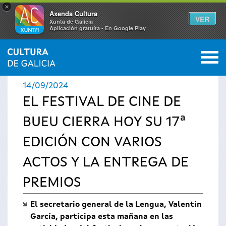
×
Axenda Cultura
VER
Xunta de Galicia
Aplicación gratuíta - En Google Play
Saltar al menú
M
INICIO
›
ACTUALIDAD
›
NOTICIAS
0
Se
14/09/2024
encuentra
EL FESTIVAL DE CINE DE
BUEU CIERRA HOY SU 17ª
usted
EDICIÓN CON VARIOS
aquí
ACTOS Y LA ENTREGA DE
PREMIOS
El secretario general de la Lengua, Valentín
García, participa esta mañana en las