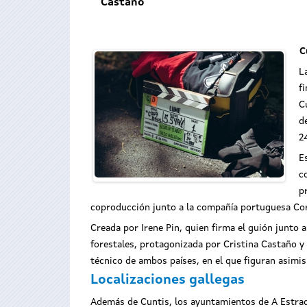
Castaño
C
L
f
C
d
2
E
c
p
coproducción junto a la compañía portuguesa Cora
Creada por Irene Pin, quien firma el guión junto 
forestales, protagonizada por Cristina Castaño y 
técnico de ambos países, en el que figuran asimi
Localizaciones gallegas
Además de Cuntis, los ayuntamientos de A Estrada