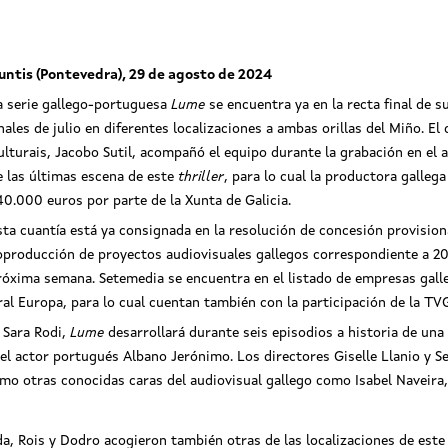
untis (Pontevedra), 29 de agosto de 2024
a serie gallego-portuguesa
Lume
se encuentra ya en la recta final de s
inales de julio en diferentes localizaciones a ambas orillas del Miño. El
ulturais, Jacobo Sutil, acompañó el equipo durante la grabación en el
e las últimas escena de este
thriller
, para lo cual la productora galle
40.000 euros por parte de la Xunta de Galicia.
sta cuantía está ya consignada en la resolución de concesión provision
oproducción de proyectos audiovisuales gallegos correspondiente a 202
róxima semana. Setemedia se encuentra en el listado de empresas galle
l Europa, para lo cual cuentan también con la participación de la TV
a Sara Rodi,
Lume
desarrollará durante seis episodios a historia de una
el actor portugués Albano Jerónimo. Los directores Giselle Llanio y S
smo otras conocidas caras del audiovisual gallego como Isabel Naveira,
, Rois y Dodro acogieron también otras de las localizaciones de este 