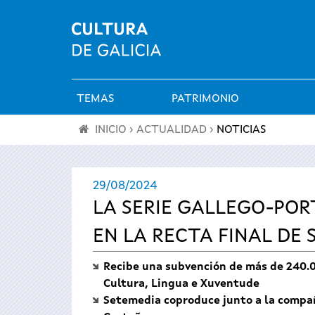
TEMAS
PATRIMONIO
Menú
INICIO
›
ACTUALIDAD
›
NOTICIAS
principal
Se
29/08/2024
encuentra
LA SERIE GALLEGO-POR
usted
EN LA RECTA FINAL DE 
aquí
Recibe una subvención de más de 240.00
Cultura, Lingua e Xuventude
Setemedia coproduce junto a la compañí