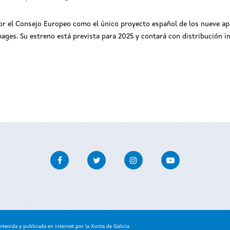
or el Consejo Europeo como el único proyecto español de los nueve ap
mages. Su estreno está prevista para 2025 y contará con distribución i
Facebook
Twitter
Instagram
Youtube
enida y publicada en internet por la Xunta de Galicia