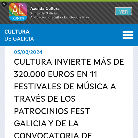
×
Axenda Cultura
VER
Xunta de Galicia
Aplicación gratuíta - En Google Play
Saltar al menú
M
INICIO
›
ACTUALIDAD
›
NOTICIAS
0
Se
05/08/2024
encuentra
CULTURA INVIERTE MÁS DE
320.000 EUROS EN 11
usted
FESTIVALES DE MÚSICA A
aquí
TRAVÉS DE LOS
PATROCINIOS FEST
GALICIA Y DE LA
CONVOCATORIA DE