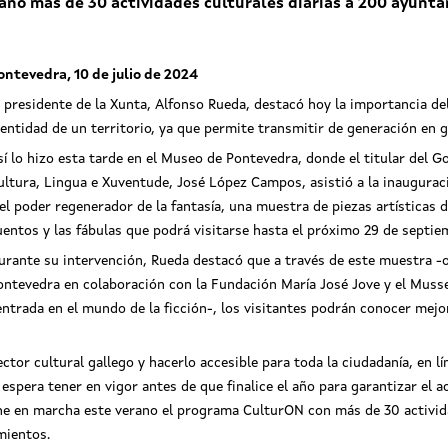
rano más de 30 actividades culturales diarias a 200 ayunt
ontevedra, 10 de julio de 2024
l presidente de la Xunta, Alfonso Rueda, destacó hoy la importancia del
dentidad de un territorio, ya que permite transmitir de generación en ge
sí lo hizo esta tarde en el Museo de Pontevedra, donde el titular del 
ultura, Lingua e Xuventude, José López Campos, asistió a la inauguració
 el poder regenerador de la fantasía, una muestra de piezas artísticas 
uentos y las fábulas que podrá visitarse hasta el próximo 29 de septi
urante su intervención, Rueda destacó que a través de este muestra -
ontevedra en colaboración con la Fundación María José Jove y el Mu
entrada en el mundo de la ficción-, los visitantes podrán conocer mejor
or cultural gallego y hacerlo accesible para toda la ciudadanía, en lín
espera tener en vigor antes de que finalice el año para garantizar el a
ene en marcha este verano el programa CulturON con más de 30 activid
amientos.