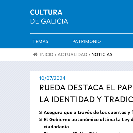
TEMAS
PATRIMONIO
Menú
INICIO
›
ACTUALIDAD
›
NOTICIAS
principal
Se
10/07/2024
encuentra
RUEDA DESTACA EL PAP
usted
LA IDENTIDAD Y TRADI
aquí
Asegura que a través de los cuentos y f
El Gobierno autonómico ultima la Ley de
ciudadanía