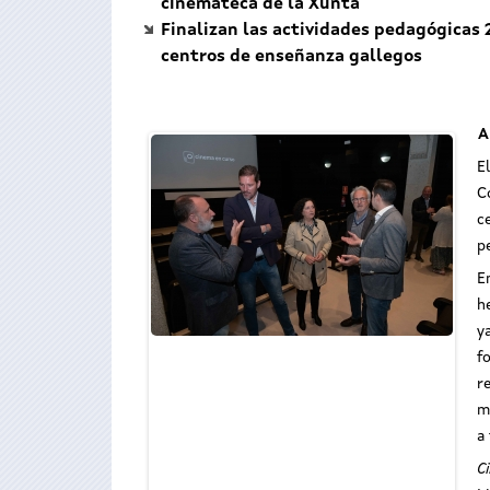
cinemateca de la Xunta
Finalizan las actividades pedagógicas 
centros de enseñanza gallegos
A
E
C
c
p
E
h
y
f
r
m
a
C