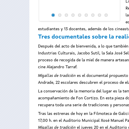
L
R
l
e
estudiantes y 13 docentes, además de los cineasta
Tres documentales sobre la real
Después del acto de bienvenida, a lo que también 
Industrias Culturais, Jacobo Sutil, la Sala José Se
proceso de recogida de la miel de manera artesana
cine Alejandro Tarraf.
Migallas de tradición
es el documental propuesto 
Andrade, 22 escolares descubren el proceso de ela
La conservación de la memoria del lugar es la te
acompañamiento de Fon Cortizo. En esta pieza doc
recupera toda una serie de tradiciones y persona
Tras las estrenas de hoy en la Filmoteca de Galici
17,00 h. en el Auditorio Municipal Xosé Manuel P
Migallas de tradición
el jueves 20 en el Auditorio