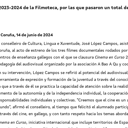
2023-2024 de la Filmoteca, por las que pasaron un total d
 Coruña, 14 de junio de 2024
l conselleiro de Cultura, Lingua e Xuventude, José López Campos, asist
oruña, al acto de estreno de los tres filmes documentales rodados por 
entros de enseñanza gallegos con el que se clausura
Cinema en Curso
2
edagogía del audiovisual organizado por la asociación A Bao A Qu y coo
n su intervención, López Campos se refirió al potencial del audiovisual
erramienta de expresión y formación de la juventud a través del conoci
a que a través de él se practica la capacidad de atención sobre la reali
omento de la autonomía y de la independencia individual, la cooperaci
esponsabilidades individuales y colectivas. "Creemos que el cine es un 
undo", afirmó el conselleiro, al tiempo que felicitó el alumnado parti
 través del cine, en gallego, y con tanto respeto hacia los temas abord
inema en Curso
, iniciativa internacional que incluye territorios de Esp