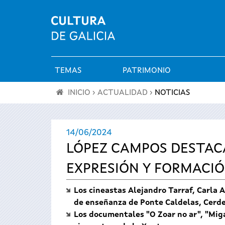
TEMAS
PATRIMONIO
Menú
INICIO
›
ACTUALIDAD
›
NOTICIAS
principal
Se
14/06/2024
encuentra
LÓPEZ CAMPOS DESTAC
usted
EXPRESIÓN Y FORMACIÓ
aquí
Los cineastas Alejandro Tarraf, Carla 
de enseñanza de Ponte Caldelas, Cerd
Los documentales "O Zoar no ar", "Miga