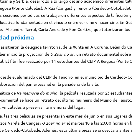
ituania y Serbia, desarrolló a lo largo del año académico diferentes tal
eigosa (Ponte Caldelas), A Rúa (Cangas) y Tenorio (Cerdedo-Cotobade),
as sesiones periódicas se trabajaron diferentes aspectos de la ficción
ducativa fundamentada en el vínculo entre ver cine y hacer cine. En Gal
s Alejandro Tarraf, Carla Andrade y Fon Cortizo, que tutorizaron los 
idad próxima
asistieron la delegada territorial de la Xunta en A Coruña, Belén do Ca
llier inició la proyección de
O Zoar no ar
,
un retrato documental sobre F
l. El film fue realizado por 14 estudiantes del CEIP A Reigosa (Ponte
desde el alumnado del CEIP de Tenorio, en el municipio de Cerdedo-C
boración del pan artesanal en la panadería de la vila.
mática de
Na memoria do muíño
, la película realizada por 23 estudiant
umental se hace un retrato del último muiñeiro del Muíño de Fausto, 
s vinculadas a preservar la memoria del lugar.
a, las tres películas se presentarán este mes de junio en sus lugares d
azos Varela de Cangas;
O zoar no ar
el martes 18 a las 20,00 horas en la
 de Cerdedo-Cotobade. Además, esta última pieza se proyectará antes en