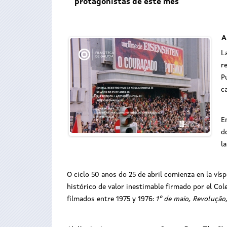
protagonistas de este mes
A
L
r
P
c
E
d
l
O ciclo 50 anos do 25 de abril comienza en la ví
histórico de valor inestimable firmado por el Co
filmados entre 1975 y 1976:
1º de maio, Revolução