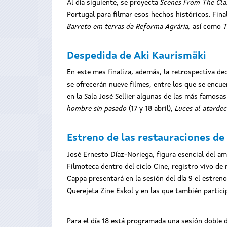
Al día siguiente, se proyecta
Scenes From The Clas
Portugal para filmar esos hechos históricos. Fina
Barreto em terras da Reforma Agrária,
así como
T
Despedida de Aki Kaurismäki
En este mes finaliza, además, la retrospectiva ded
se ofrecerán nueve filmes, entre los que se encu
en la Sala José Sellier algunas de las más famosa
hombre sin pasado
(17 y 18 abril),
Luces al atarde
Estreno de las restauraciones de
José Ernesto Díaz-Noriega, figura esencial del am
Filmoteca dentro del ciclo Cine, registro vivo d
Cappa presentará en la sesión del día 9 el estreno
Querejeta Zine Eskol y en las que también partici
Para el día 18 está programada una sesión doble de