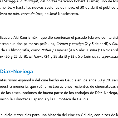
s Struggle in Portugal,
del norteamericano Robert Kramer, uno de los
lmente, y hasta las nuevas sesiones de mayo, el 30 de abril el público
erra de pão, terra de luta,
de José Nascimento.
icada a Aki Kaurismäki, que dio comienzo el pasado febrero con la visit
entran sus dos primeras películas,
Crimen y castigo
(2 y 3 de abril) y
Cal
s de su filmografía, como
Nubes pasajeras
(4 y 5 abril),
Juha
(11 y 12 abri
cer
(20 y 23 abril),
El Havre
(24 y 25 abril) y
El otro lado de la esperanza
 Díaz-Noriega
ateurismo español y del cine hecho en Galicia en los años 60 y 70, ser
e nuestra memoria, que reúne restauraciones recientes de cinematecas 
 de las restauraciones de buena parte de los trabajos de Díaz-Noriega,
paron la Filmoteca Española y la Filmoteca de Galicia.
l ciclo Materiales para una historia del cine en Galicia, con hitos de l