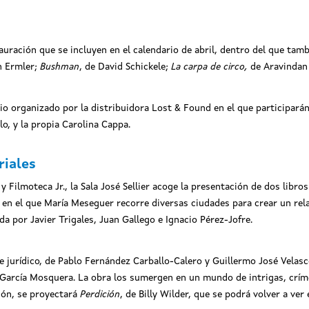
auración que se incluyen en el calendario de abril, dentro del que ta
h Ermler;
Bushman
, de David Schickele;
La carpa de circo,
de Aravindan
 organizado por la distribuidora Lost & Found en el que participarán 
o, y la propia Carolina Cappa.
riales
y Filmoteca Jr., la Sala José Sellier acoge la presentación de dos libr
a, en el que María Meseguer recorre diversas ciudades para crear un rel
 por Javier Trigales, Juan Gallego e Ignacio Pérez-Jofre.
cine jurídico, de Pablo Fernández Carballo-Calero y Guillermo José Velasc
García Mosquera. La obra los sumergen en un mundo de intrigas, críme
ción, se proyectará
Perdición
, de Billy Wilder, que se podrá volver a ver e