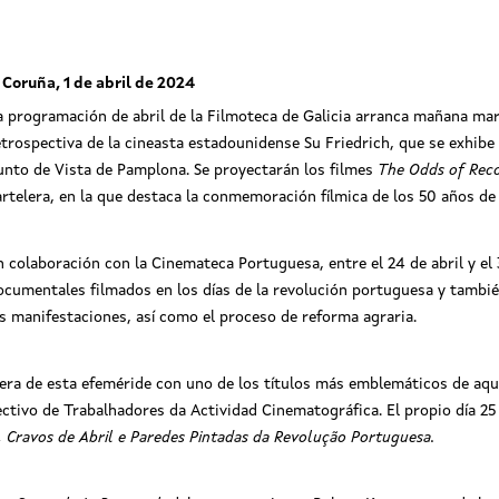
 Coruña, 1 de abril de 2024
a programación de abril de la Filmoteca de Galicia arranca mañana mar
etrospectiva de la cineasta estadounidense Su Friedrich, que se exhibe
unto de Vista de Pamplona. Se proyectarán los filmes
The Odds of Rec
artelera, en la que destaca la conmemoración fílmica de los 50 años de 
n colaboración con la Cinemateca Portuguesa, entre el 24 de abril y el
ocumentales filmados en los días de la revolución portuguesa y también 
as manifestaciones, así como el proceso de reforma agraria.
spera de esta efeméride con uno de los títulos más emblemáticos de a
lectivo de Trabalhadores da Actividad Cinematográfica. El propio día 2
, Cravos de Abril e Paredes Pintadas da Revolução Portuguesa.