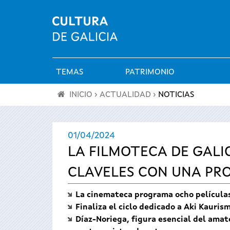
TEMAS
PATRIMONIO
Menú
INICIO
›
ACTUALIDAD
›
NOTICIAS
principal
Se
01/04/2024
encuentra
LA FILMOTECA DE GALI
usted
CLAVELES CON UNA PR
aquí
La cinemateca programa ocho películas
Finaliza el ciclo dedicado a Aki Kauris
Díaz-Noriega, figura esencial del amat