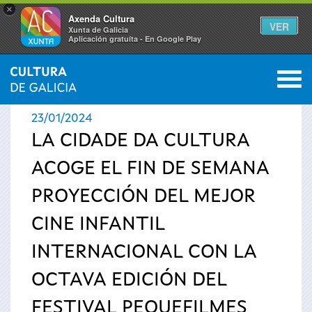
×
Axenda Cultura
VER
Xunta de Galicia
Aplicación gratuíta - En Google Play
Saltar al menú
M
INICIO
›
ACTUALIDAD
›
NOTICIAS
0
Se
23/01/2024
encuentra
LA CIDADE DA CULTURA
ACOGE EL FIN DE SEMANA
usted
PROYECCIÓN DEL MEJOR
aquí
CINE INFANTIL
INTERNACIONAL CON LA
OCTAVA EDICIÓN DEL
FESTIVAL PEQUEFILMES