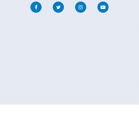
Facebook
Twitter
Instagram
Youtube
Información mantenida y publicada en internet por la Xunta de
Galicia