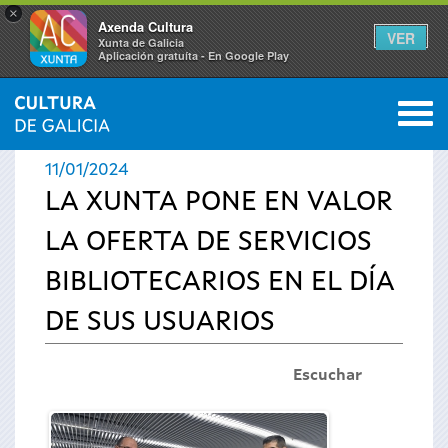
×
Axenda Cultura
VER
Xunta de Galicia
Aplicación gratuíta - En Google Play
Saltar al menú
M
INICIO
›
ACTUALIDAD
›
NOTICIAS
0
Se
11/01/2024
encuentra
LA XUNTA PONE EN VALOR
LA OFERTA DE SERVICIOS
usted
BIBLIOTECARIOS EN EL DÍA
aquí
DE SUS USUARIOS
Escuchar