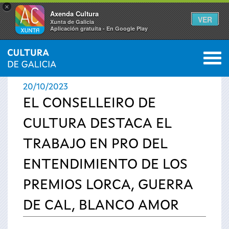
×
Axenda Cultura
VER
Xunta de Galicia
Aplicación gratuíta - En Google Play
Saltar al menú
M
INICIO
›
ACTUALIDAD
›
NOTICIAS
0
Se
20/10/2023
encuentra
EL CONSELLEIRO DE
CULTURA DESTACA EL
usted
TRABAJO EN PRO DEL
aquí
ENTENDIMIENTO DE LOS
PREMIOS LORCA, GUERRA
DE CAL, BLANCO AMOR