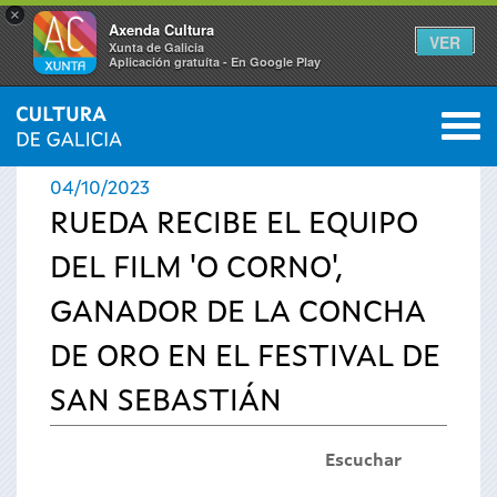
×
Axenda Cultura
VER
Xunta de Galicia
Aplicación gratuíta - En Google Play
Saltar al menú
M
INICIO
›
ACTUALIDAD
›
NOTICIAS
0
Se
04/10/2023
encuentra
RUEDA RECIBE EL EQUIPO
DEL FILM 'O CORNO',
usted
GANADOR DE LA CONCHA
aquí
DE ORO EN EL FESTIVAL DE
SAN SEBASTIÁN
Escuchar