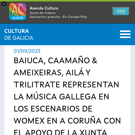
×
Axenda Cultura
VER
Xunta de Galicia
Aplicación gratuíta - En Google Play
Saltar al menú
M
INICIO
›
ACTUALIDAD
›
NOTICIAS
0
Se
01/09/2023
encuentra
BAIUCA, CAAMAÑO &
AMEIXEIRAS, AILÁ Y
usted
TRILITRATE REPRESENTAN
aquí
LA MÚSICA GALLEGA EN
LOS ESCENARIOS DE
WOMEX EN A CORUÑA CON
EL APOYO DE LA XUNTA