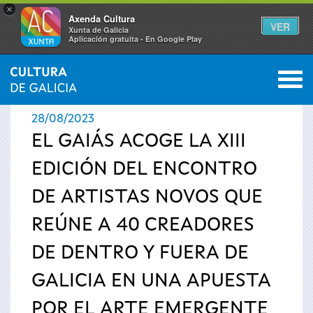
×
Axenda Cultura
VER
Xunta de Galicia
Aplicación gratuíta - En Google Play
Saltar al menú
M
INICIO
›
ACTUALIDAD
›
NOTICIAS
0
Se
28/08/2023
encuentra
EL GAIÁS ACOGE LA XIII
EDICIÓN DEL ENCONTRO
usted
DE ARTISTAS NOVOS QUE
aquí
REÚNE A 40 CREADORES
DE DENTRO Y FUERA DE
GALICIA EN UNA APUESTA
POR EL ARTE EMERGENTE