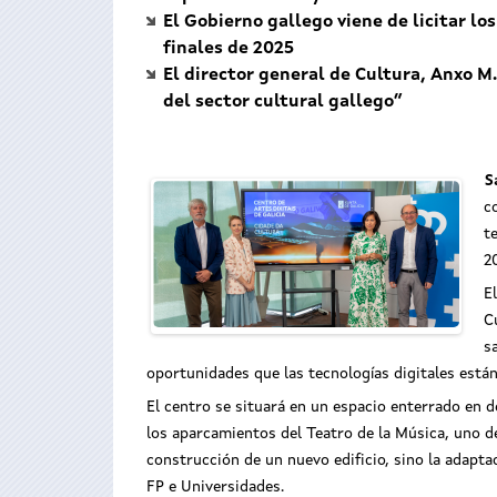
El Gobierno gallego viene de licitar l
finales de 2025
El director general de Cultura, Anxo M
del sector cultural gallego”
S
c
t
2
E
C
s
oportunidades que las tecnologías digitales está
El centro se situará en un espacio enterrado en 
los aparcamientos del Teatro de la Música, uno de
construcción de un nuevo edificio, sino la adapta
FP e Universidades.