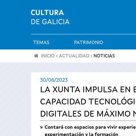
TEMAS
PATRIMONIO
Menú
INICIO
›
ACTUALIDAD
›
NOTICIAS
principal
Se
30/06/2023
encuentra
LA XUNTA IMPULSA EN E
usted
CAPACIDAD TECNOLÓGIC
aquí
DIGITALES DE MÁXIMO 
Contará con espacios para vivir experi
experimentación y la formación