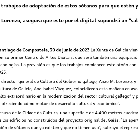
os trabajos de adaptación de estos sótanos para que estén 
. Lorenzo, asegura que este por el digital supondrá un “sa
antiago de Compostela, 30 de junio de 2023
La Xunta de Galicia vien
on su primer Centro de Artes Dixitais, que será también una equipació
ecnologías. La previsión es que los trabajos comiencen este otoño con e
025.
l director general de Cultura del Gobierno gallego, Anxo M. Lorenzo, y
ultura de Galicia, Ana Isabel Vázquez, coincidieron esta mañana en as
alto extraordinario en la modernización del sector cultural gallego” y 
n ofreciendo cómo motor de desarrollo cultural y económico”.
desuso de la Cidade da Cultura, una superficie de 4.400 metros cuadrad
 los edificios no construidos del proyecto original del Gaiás. “La aper
ción de sótanos que ya existen y que no tienen uso”, subrayó el repres