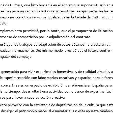
ade da Cultura, que hizo hincapié en el ahorro que supone situarlo en 
esitan para un centro de estas características, se aprovecharán las r
conexiones con otros servicios localizados en la Cidade da Cultura, co
CSIC.
mplazamiento permitirá, por lo tanto, que el presupuesto de licitación 
proceso de competición por la adjudicación del contrato.
guró que los trabajos de adaptación de estos sótanos no afectarán al 
e realizan normalmente. Del mismo modo, precisó que el futuro centro
ingular del complejo.
a generación para vivir experiencias inmersivas y de realidad virtual
de experimentación con laboratorios creativos y espacios para la forma
 convertirse en un espacio de exhibición de referencia en España para
l mismo tiempo, desarrollará una actividad como banco de experimentac
es para llevar a cabo su acción creativa.
te proyecto con la estrategia de digitalización de la cultura que está 
divulgar el patrimonio material e inmaterial. En esta apuesta también 