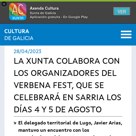
×
Axenda Cultura
VER
Xunta de Galicia
Aplicación gratuíta - En Google Play
Saltar al menú
M
INICIO
›
ACTUALIDAD
›
NOTICIAS
0
Se
28/04/2023
encuentra
LA XUNTA COLABORA CON
LOS ORGANIZADORES DEL
usted
VERBENA FEST, QUE SE
aquí
CELEBRARÁ EN SARRIA LOS
DÍAS 4 Y 5 DE AGOSTO
El delegado territorial de Lugo, Javier Arias,
mantuvo un encuentro con los