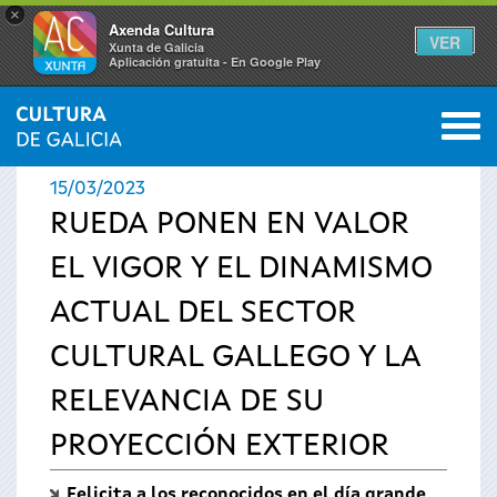
×
Axenda Cultura
VER
Xunta de Galicia
Aplicación gratuíta - En Google Play
Saltar al menú
M
INICIO
›
ACTUALIDAD
›
NOTICIAS
0
Se
15/03/2023
encuentra
RUEDA PONEN EN VALOR
EL VIGOR Y EL DINAMISMO
usted
ACTUAL DEL SECTOR
aquí
CULTURAL GALLEGO Y LA
RELEVANCIA DE SU
PROYECCIÓN EXTERIOR
Felicita a los reconocidos en el día grande