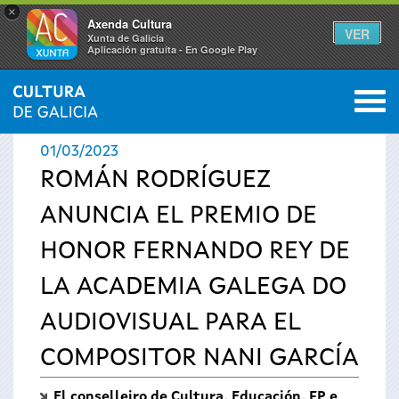
×
Axenda Cultura
VER
Xunta de Galicia
Aplicación gratuíta - En Google Play
Saltar al menú
M
INICIO
›
ACTUALIDAD
›
NOTICIAS
0
Se
01/03/2023
encuentra
ROMÁN RODRÍGUEZ
ANUNCIA EL PREMIO DE
usted
HONOR FERNANDO REY DE
aquí
LA ACADEMIA GALEGA DO
AUDIOVISUAL PARA EL
COMPOSITOR NANI GARCÍA
El conselleiro de Cultura, Educación, FP e