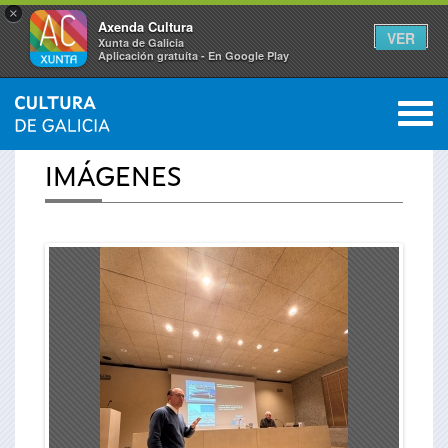
×
Axenda Cultura
VER
Xunta de Galicia
Aplicación gratuíta - En Google Play
Saltar al menú
M
INICIO
›
ACTUALIDAD
›
IMÁGENES
0
Se
IMÁGENES
encuentra
usted
aquí
López Campos destaca el
Descargar