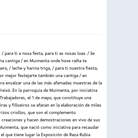
 / para ti a nosa festa, para ti as nosas loas. / Se
nha cantiga / en Muimenta onde hoxe raíña te
ro, / leche y harina triga, / para ti nuestra fiesta,
por mejor festejarte también una cantiga / en
ara ensalzar una de las más afamadas muestras de la
freixó. En la parroquia de Muimenta, por iniciativa
 Trabajadores, el 1 de mayo, que constituye una
ras y filloeiros se afanan en la elaboración de miles
orizos criollos, que son el complemento
us creaciones y hacen demostraciones en vivo de sus
e Muimenta, que nació como iniciativa para recaudar
l que tiene lugar la Exposición de Raza Rubia