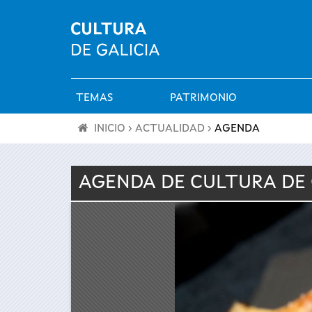
TEMAS
PATRIMONIO
Menú
INICIO
›
ACTUALIDAD
›
AGENDA
principal
Se
AGENDA DE
CULTURA
DE
encuentra
usted
aquí