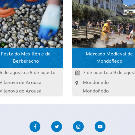
Festa do Mexillón e do
Mercado Medieval de
Berberecho
Mondoñedo
6 de agosto
a
9 de agosto
7 de agosto
a
9 de agos
Vilanova de Arousa
Mondoñedo
Vilanova de Arousa
Mondoñedo
Facebook
Twitter
Instagram
Youtube