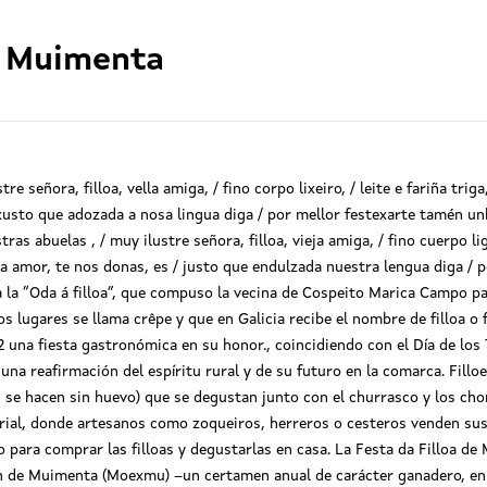
de Muimenta
señora, filloa, vella amiga, / fino corpo lixeiro, / leite e fariña triga,
 xusto que adozada a nosa lingua diga / por mellor festexarte tamén u
as abuelas , / muy ilustre señora, filloa, vieja amiga, / fino cuerpo lige
oda amor, te nos donas, es / justo que endulzada nuestra lengua diga / 
la “Oda á filloa”, que compuso la vecina de Cospeito Marica Campo p
os lugares se llama crêpe y que en Galicia recibe el nombre de filloa o 
2 una fiesta gastronómica en su honor., coincidiendo con el Día de los
na reafirmación del espíritu rural y de su futuro en la comarca. Filloei
én se hacen sin huevo) que se degustan junto con el churrasco y los ch
 ferial, donde artesanos como zoqueiros, herreros o cesteros venden s
lo para comprar las filloas y degustarlas en casa. La Festa da Filloa d
n de Muimenta (Moexmu) –un certamen anual de carácter ganadero, en e