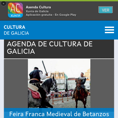
×
Axenda Cultura
VER
Xunta de Galicia
Aplicación gratuíta - En Google Play
Saltar al menú
M
INICIO
›
ACTUALIDAD
›
AGENDA
0
Se
AGENDA DE
CULTURA
DE
GALICIA
encuentra
usted
aquí
Feira Franca Medieval de Betanzos