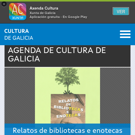
×
Axenda Cultura
VER
Xunta de Galicia
Aplicación gratuíta - En Google Play
Saltar al menú
M
INICIO
›
ACTUALIDAD
›
AGENDA
0
Se
AGENDA DE
CULTURA
DE
GALICIA
encuentra
usted
aquí
Relatos de bibliotecas e enotecas