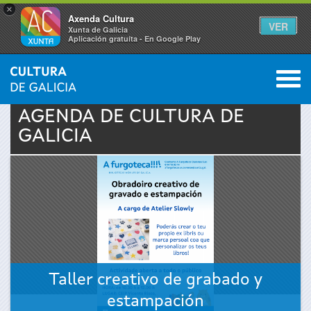
×
Axenda Cultura
VER
Xunta de Galicia
Aplicación gratuíta - En Google Play
Saltar al menú
M
INICIO
›
ACTUALIDAD
›
AGENDA
0
Se
AGENDA DE
CULTURA
DE
GALICIA
encuentra
usted
aquí
Taller creativo de grabado y
estampación