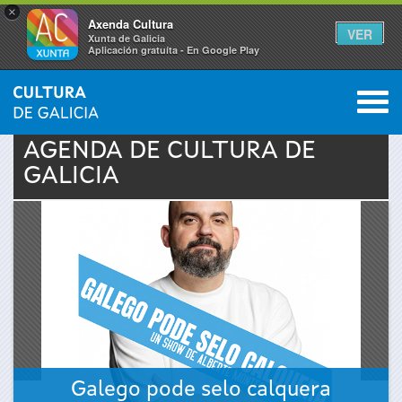
×
Axenda Cultura
VER
Xunta de Galicia
Aplicación gratuíta - En Google Play
Saltar al menú
M
INICIO
›
ACTUALIDAD
›
AGENDA
0
Se
AGENDA DE
CULTURA
DE
GALICIA
encuentra
usted
aquí
Galego pode selo calquera