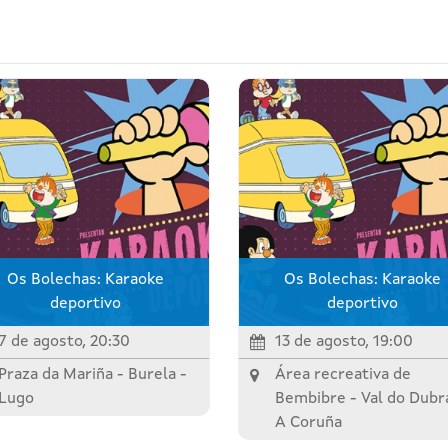
Os Bolechas: Karaoke
Os Bolechas: Karaoke
deportivo
deportivo
7 de agosto, 20:30
13 de agosto, 19:00
Praza da Mariña -
Burela
-
Área recreativa de
Lugo
Bembibre -
Val do Dubr
A Coruña