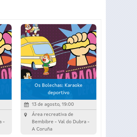
Os Bolechas: Karaoke
deportivo
13 de agosto, 19:00
Área recreativa de
a
-
Bembibre -
Val do Dubra
-
A Coruña