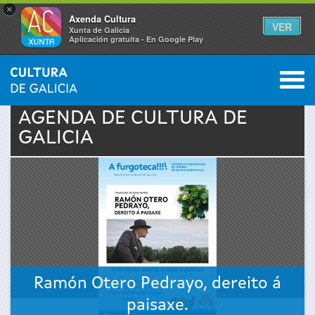
×
Axenda Cultura
VER
Xunta de Galicia
Aplicación gratuíta - En Google Play
Saltar al menú
M
INICIO
›
ACTUALIDAD
›
AGENDA
0
Se
AGENDA DE
CULTURA
DE
GALICIA
encuentra
usted
aquí
Ramón Otero Pedrayo, dereito á
paisaxe.